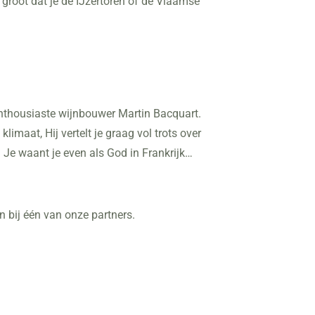
 groot dat je de IJzertoren of de Vlaamse
enthousiaste wijnbouwer Martin Bacquart.
imaat, Hij vertelt je graag vol trots over
Je waant je even als God in Frankrijk…
 bij één van onze partners.