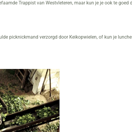
de befaamde Trappist van Westvleteren, maar kun je je ook te goe
lde picknickmand verzorgd door Keikopwielen, of kun je lunchen