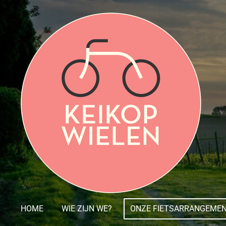
Ga
direct
naar
de
hoofdinhoud
HOME
WIE ZIJN WE?
ONZE FIETSARRANGEME