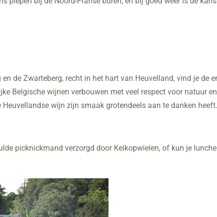
s piepen bij de Noord-Franse buren, en bij goed weer is de kans
en de Zwarteberg, recht in het hart van Heuvelland, vind je de 
ijke Belgische wijnen verbouwen met veel respect voor natuur en kl
Heuvellandse wijn zijn smaak grotendeels aan te danken heeft. 
lde picknickmand verzorgd door Keikopwielen, of kun je lunchen