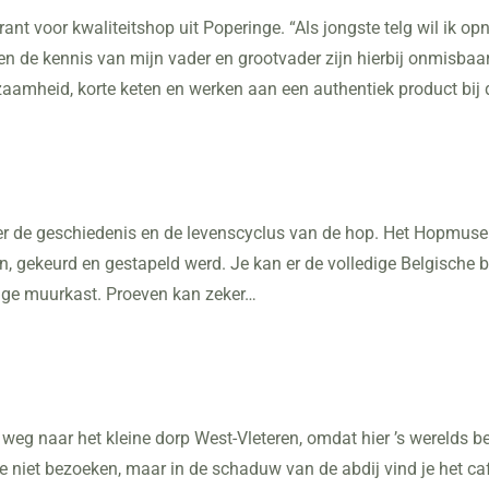
rant voor kwaliteitshop uit Poperinge. “Als jongste telg wil ik 
 de kennis van mijn vader en grootvader zijn hierbij onmisbaar,
aamheid, korte keten en werken aan een authentiek product bij 
er de geschiedenis en de levenscyclus van de hop. Het Hopmuse
, gekeurd en gestapeld werd. Je kan er de volledige Belgische 
nge muurkast. Proeven kan zeker…
weg naar het kleine dorp West-Vleteren, omdat hier ’s werelds b
je niet bezoeken, maar in de schaduw van de abdij vind je het caf