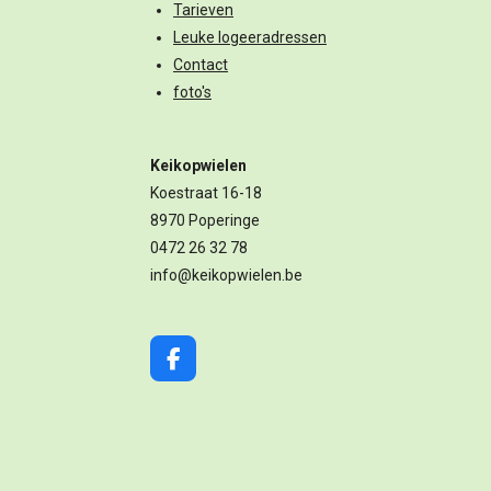
Tarieven
Leuke logeeradressen
Contact
foto's
Keikopwielen
Koestraat 16-18
8970 Poperinge
0472 26 32 78
info@keikopwielen.be
F
a
c
e
b
o