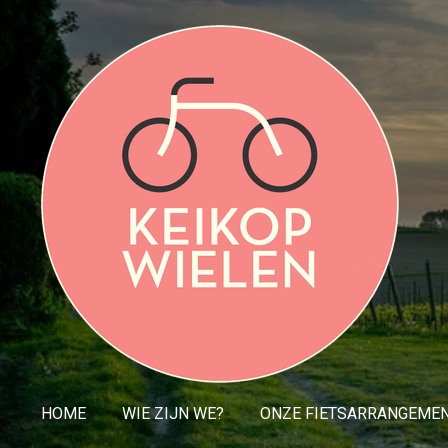
Ga
direct
naar
de
hoofdinhoud
HOME
WIE ZIJN WE?
ONZE FIETSARRANGEME